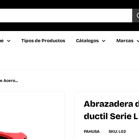
ne
Tipos de Productos
Cátalogos
Marcas
 Acero...
Abrazadera d
ductil Serie L
PAHUSA
SKU:
L02