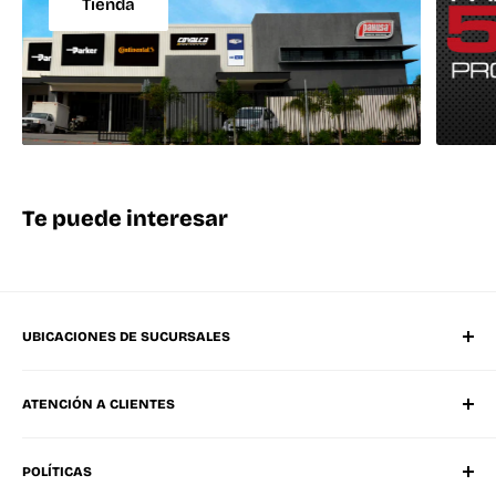
Tienda
Te puede interesar
UBICACIONES DE SUCURSALES
Matriz Mérida Poniente
ATENCIÓN A CLIENTES
Mérida Sucursal Oriente
Progreso, Yucatán
Whatsapp
Ciudad Del Carmen, Campeche
POLÍTICAS
Tel. Oficinas Mérida