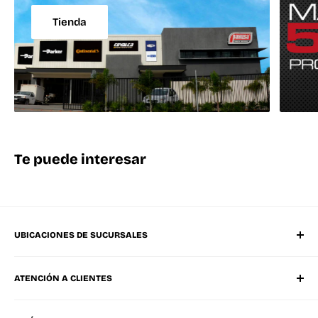
Tienda
Te puede interesar
UBICACIONES DE SUCURSALES
Matriz Mérida Poniente
ATENCIÓN A CLIENTES
Mérida Sucursal Oriente
Progreso, Yucatán
Whatsapp