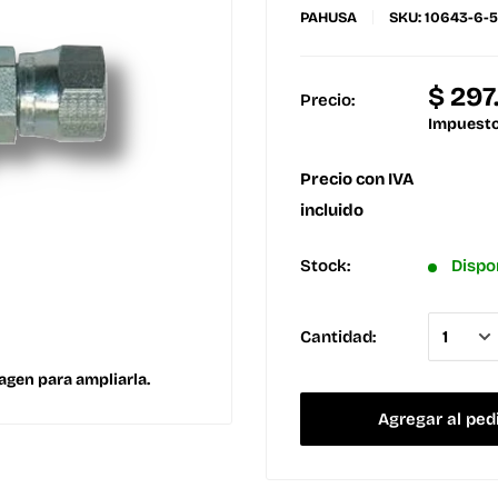
PAHUSA
SKU:
10643-6-5
$ 29
Precio:
Impuesto
Precio con IVA
incluido
Stock:
Dispo
Cantidad:
agen para ampliarla.
Agregar al ped