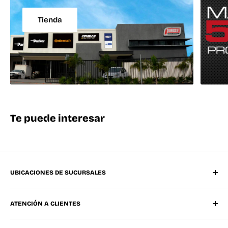
Tienda
Te puede interesar
UBICACIONES DE SUCURSALES
Matriz Mérida Poniente
ATENCIÓN A CLIENTES
Mérida Sucursal Oriente
Progreso, Yucatán
Whatsapp