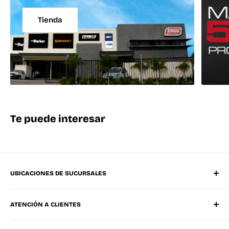
Tienda
Te puede interesar
UBICACIONES DE SUCURSALES
Matriz Mérida Poniente
ATENCIÓN A CLIENTES
Mérida Sucursal Oriente
Progreso, Yucatán
Whatsapp