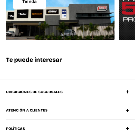
Tienda
Te puede interesar
UBICACIONES DE SUCURSALES
Matriz Mérida Poniente
ATENCIÓN A CLIENTES
Mérida Sucursal Oriente
Progreso, Yucatán
Whatsapp
Ciudad Del Carmen, Campeche
POLÍTICAS
Tel. Oficinas Mérida