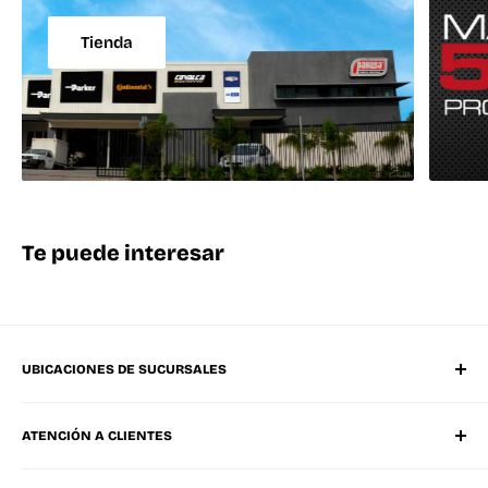
Tienda
Te puede interesar
UBICACIONES DE SUCURSALES
Matriz Mérida Poniente
ATENCIÓN A CLIENTES
Mérida Sucursal Oriente
Progreso, Yucatán
Whatsapp