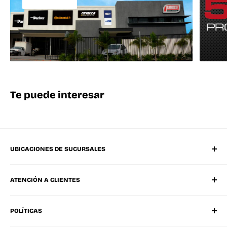
Te puede interesar
UBICACIONES DE SUCURSALES
Matriz Mérida Poniente
ATENCIÓN A CLIENTES
Mérida Sucursal Oriente
Progreso, Yucatán
Whatsapp
Ciudad Del Carmen, Campeche
POLÍTICAS
Tel. Oficinas Mérida
Cancún, Quintana Roo